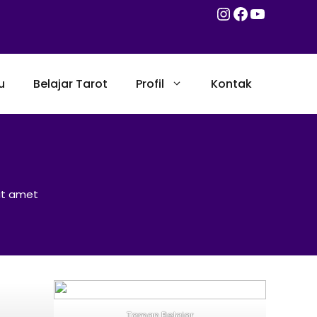
Instagram
Facebook
YouTub
u
Belajar Tarot
Profil
Kontak
sit amet
Taman Belajar