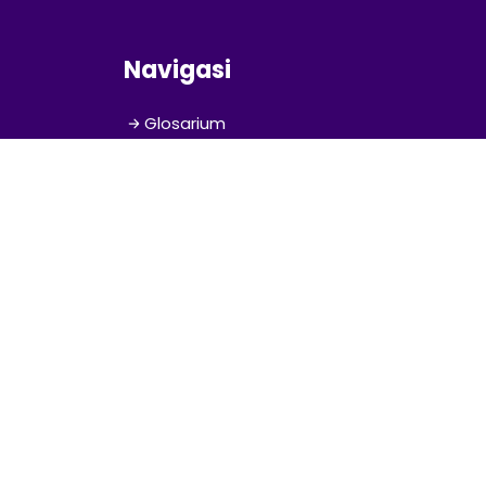
Navigasi
Glosarium
Sitemap
Kebijakan Privasi
Disclaimer