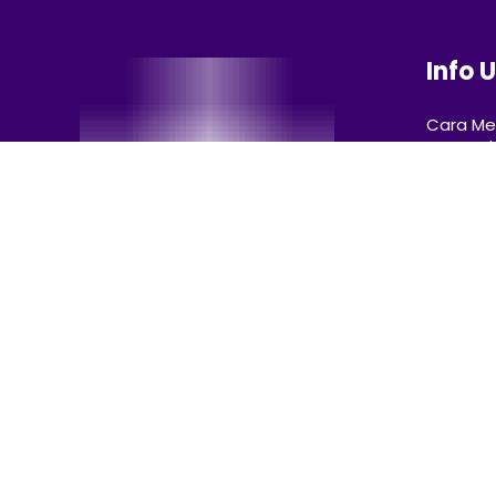
Info 
Cara Me
Tepat d
Pembaca
Mitos & 
Perlu K
Catatan 
Membuat
Belajar 
RumahTarot.com
– Sumber lengkap
memahami arti kartu tarot, panduan
belajar tarot, dan refleksi spiritual untuk
mendampingi perjalananmu menemukan
makna.