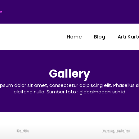
m
Home
Blog
Arti Kart
Gallery
psum dolor sit amet, consectetur adipiscing elit. Phasellus 
eleifend nulla. Sumber foto : globalmadani.sch.id
Kantin
Ruang Belajar