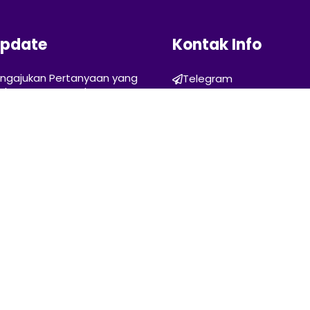
Update
Kontak Info
ngajukan Pertanyaan yang
Telegram
alam Tarot: Panduan Agar
hello@rumahtarot.com
an Lebih Bermakna
Fakta Tentang Tarot yang
amu Ketahui
Tarot Harian: Cara
 Jurnal Tarot untuk
Lebih Cepat