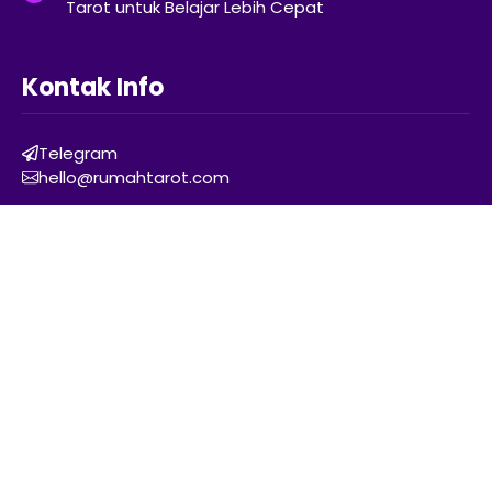
Tarot untuk Belajar Lebih Cepat
Kontak Info
Telegram
hello@rumahtarot.com
Navigasi
Glosarium
Sitemap
Kebijakan Privasi
Disclaimer