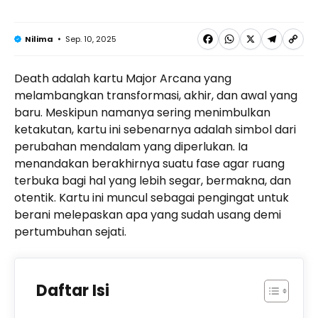
F
W
X
T
C
Sep. 10, 2025
Nilima
a
h
e
o
Death adalah kartu Major Arcana yang
c
a
l
p
melambangkan transformasi, akhir, dan awal yang
e
t
e
y
baru. Meskipun namanya sering menimbulkan
b
s
g
L
ketakutan, kartu ini sebenarnya adalah simbol dari
perubahan mendalam yang diperlukan. Ia
o
A
r
i
menandakan berakhirnya suatu fase agar ruang
o
p
a
n
terbuka bagi hal yang lebih segar, bermakna, dan
k
p
m
k
otentik. Kartu ini muncul sebagai pengingat untuk
berani melepaskan apa yang sudah usang demi
pertumbuhan sejati.
Daftar Isi