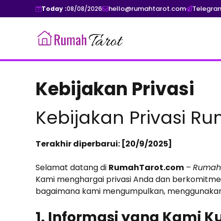
Skip
hello@rumahtarot.com
Telegra
Today :
08/08/2026
to
content
Kebijakan Privasi
Kebijakan Privasi R
Terakhir diperbarui: [20/9/2025]
Selamat datang di
RumahTarot.com
–
Rumah 
Kami menghargai privasi Anda dan berkomitmen
bagaimana kami mengumpulkan, menggunakan, da
1. Informasi yang Kami 