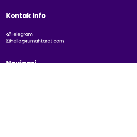
Kontak Info
Telegram
hello@rumahtarot.com
Navigasi
Glosarium
Sitemap
Kebijakan Privasi
Disclaimer
Copyright ©2026
RumahTarot.com