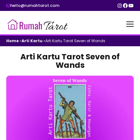
Skip
Instagr
Faceb
You
hello@rumahtarot.com
to
content
M
Home
»
Arti Kartu
»
Arti Kartu Tarot Seven of Wands
Arti Kartu Tarot Seven of
Wands