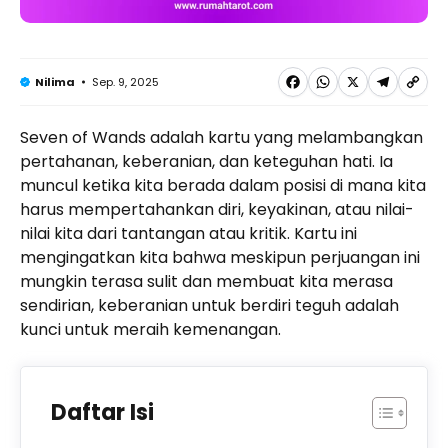
F
W
X
T
C
Sep. 9, 2025
Nilima
a
h
e
o
Seven of Wands adalah kartu yang melambangkan
c
a
l
p
pertahanan, keberanian, dan keteguhan hati. Ia
e
t
e
y
muncul ketika kita berada dalam posisi di mana kita
b
s
g
L
harus mempertahankan diri, keyakinan, atau nilai-
nilai kita dari tantangan atau kritik. Kartu ini
o
A
r
i
mengingatkan kita bahwa meskipun perjuangan ini
o
p
a
n
mungkin terasa sulit dan membuat kita merasa
k
p
m
k
sendirian, keberanian untuk berdiri teguh adalah
kunci untuk meraih kemenangan.
Daftar Isi