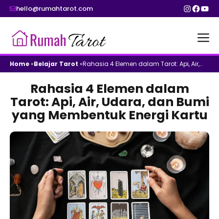
Skip
Instagr
Faceb
You
hello@rumahtarot.com
to
content
M
Home
»
Belajar Tarot
»
Rahasia 4 Elemen dalam Tarot: Api, Air,
Udara, dan Bumi yang Membentuk Energi Kartu
Rahasia 4 Elemen dalam
Tarot: Api, Air, Udara, dan Bumi
yang Membentuk Energi Kartu