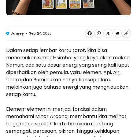
F
W
X
T
C
Sep. 24, 2025
Jamey
a
h
e
o
Dalam setiap lembar kartu tarot, kita bisa
c
a
l
p
menemukan simbol-simbol yang kaya akan makna.
e
t
e
y
Namun, ada satu dasar energi yang sering kali luput
b
s
g
L
diperhatikan oleh pemula, yaitu elemen. Api, Air,
Udara, dan Bumi bukan hanya konsep alam,
o
A
r
i
melainkan juga bahasa energi yang menghidupkan
o
p
a
n
setiap kartu.
k
p
m
k
Elemen-elemen ini menjadi fondasi dalam
memahami Minor Arcana, membantu kita melihat
bagaimana sebuah kartu berbicara tentang
semangat, perasaan, pikiran, hingga kehidupan